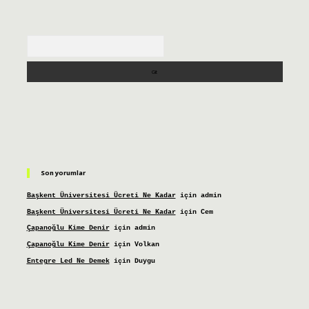
Arama
Son yorumlar
Başkent Üniversitesi Ücreti Ne Kadar
için
admin
Başkent Üniversitesi Ücreti Ne Kadar
için
Cem
Çapanoğlu Kime Denir
için
admin
Çapanoğlu Kime Denir
için
Volkan
Entegre Led Ne Demek
için
Duygu