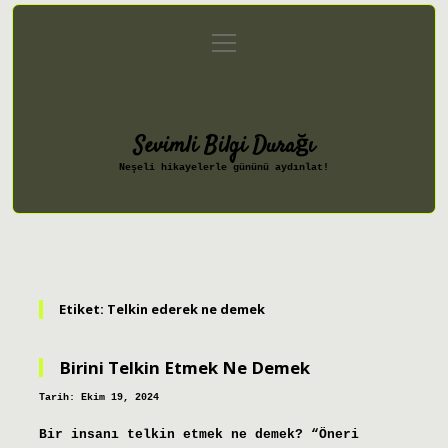
menüyü
Anasayfa
Gizlilik Politikası
aç
Yasal Uyarı
Hakkımızda
Sevimli Bilgi Durağı
Neşeli hikayelerle gününü aydınlat!
Etiket:
Telkin ederek ne demek
Birini Telkin Etmek Ne Demek
Tarih: Ekim 19, 2024
Bir insanı telkin etmek ne demek? “Öneri