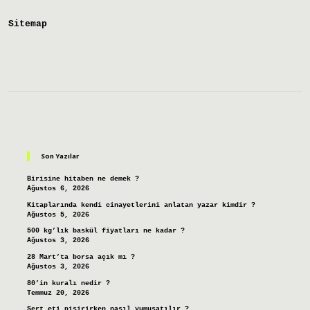
Ne
Demek
Sitemap
Sidebar
Son Yazılar
Birisine hitaben ne demek ?
Ağustos 6, 2026
Kitaplarında kendi cinayetlerini anlatan yazar kimdir ?
Ağustos 5, 2026
500 kg’lık baskül fiyatları ne kadar ?
Ağustos 3, 2026
28 Mart’ta borsa açık mı ?
Ağustos 3, 2026
80’in kuralı nedir ?
Temmuz 20, 2026
Sert eti pişirirken nasıl yumuşatılır ?