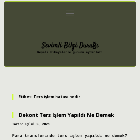
menüyü
Anasayfa
Gizlilik Politikası
aç
Yasal Uyarı
Hakkımızda
Sevimli Bilgi Durağı
Neşeli hikayelerle gününü aydınlat!
Etiket:
Ters işlem hatası nedir
Dekont Ters Işlem Yapıldı Ne Demek
Tarih: Eylül 6, 2024
Para transferinde ters işlem yapıldı ne demek?