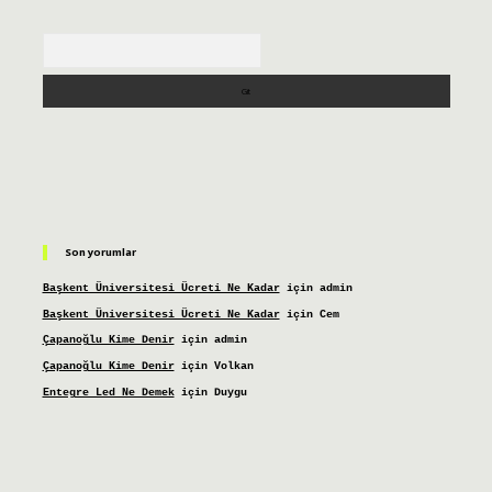
Arama
Son yorumlar
Başkent Üniversitesi Ücreti Ne Kadar
için
admin
Başkent Üniversitesi Ücreti Ne Kadar
için
Cem
Çapanoğlu Kime Denir
için
admin
Çapanoğlu Kime Denir
için
Volkan
Entegre Led Ne Demek
için
Duygu