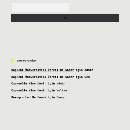
Arama
Son yorumlar
Başkent Üniversitesi Ücreti Ne Kadar
için
admin
Başkent Üniversitesi Ücreti Ne Kadar
için
Cem
Çapanoğlu Kime Denir
için
admin
Çapanoğlu Kime Denir
için
Volkan
Entegre Led Ne Demek
için
Duygu