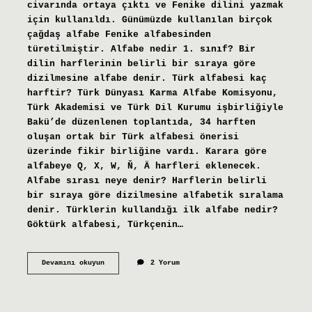
civarında ortaya çıktı ve Fenike dilini yazmak
için kullanıldı. Günümüzde kullanılan birçok
çağdaş alfabe Fenike alfabesinden
türetilmiştir. Alfabe nedir 1. sınıf? Bir
dilin harflerinin belirli bir sıraya göre
dizilmesine alfabe denir. Türk alfabesi kaç
harftir? Türk Dünyası Karma Alfabe Komisyonu,
Türk Akademisi ve Türk Dil Kurumu işbirliğiyle
Bakü’de düzenlenen toplantıda, 34 harften
oluşan ortak bir Türk alfabesi önerisi
üzerinde fikir birliğine vardı. Karara göre
alfabeye Q, X, W, Ň, Ä harfleri eklenecek.
Alfabe sırası neye denir? Harflerin belirli
bir sıraya göre dizilmesine alfabetik sıralama
denir. Türklerin kullandığı ilk alfabe nedir?
Göktürk alfabesi, Türkçenin…
1
Devamını okuyun
2 Yorum
Alfabe
Ne
Demek