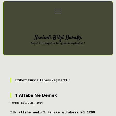
menüyü
Anasayfa
Gizlilik Politikası
aç
Yasal Uyarı
Hakkımızda
Sevimli Bilgi Durağı
Neşeli hikayelerle gününü aydınlat!
Etiket:
Türk alfabesi kaç harftir
1 Alfabe Ne Demek
Tarih: Eylül 25, 2024
İlk alfabe nedir? Fenike alfabesi MÖ 1200