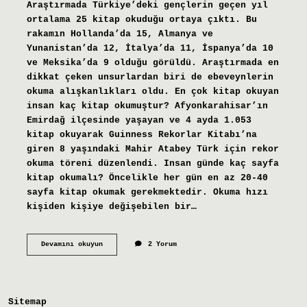
Araştırmada Türkiye’deki gençlerin geçen yıl
ortalama 25 kitap okuduğu ortaya çıktı. Bu
rakamın Hollanda’da 15, Almanya ve
Yunanistan’da 12, İtalya’da 11, İspanya’da 10
ve Meksika’da 9 olduğu görüldü. Araştırmada en
dikkat çeken unsurlardan biri de ebeveynlerin
okuma alışkanlıkları oldu. En çok kitap okuyan
insan kaç kitap okumuştur? Afyonkarahisar’ın
Emirdağ ilçesinde yaşayan ve 4 ayda 1.053
kitap okuyarak Guinness Rekorlar Kitabı’na
giren 8 yaşındaki Mahir Atabey Türk için rekor
okuma töreni düzenlendi. Insan günde kaç sayfa
kitap okumalı? Öncelikle her gün en az 20-40
sayfa kitap okumak gerekmektedir. Okuma hızı
kişiden kişiye değişebilen bir…
Bir
Devamını okuyun
2 Yorum
Insan
Hayatı
Boyunca
Kaç
Kitap
Sitemap
Okur