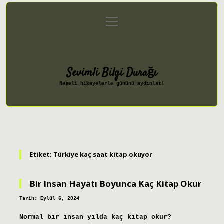
menüyü
Anasayfa
Gizlilik Politikası
aç
Yasal Uyarı
Hakkımızda
Sevimli Bilgi Durağı
Neşeli hikayelerle gününü aydınlat!
Etiket:
Türkiye kaç saat kitap okuyor
Bir Insan Hayatı Boyunca Kaç Kitap Okur
Tarih: Eylül 6, 2024
Normal bir insan yılda kaç kitap okur?