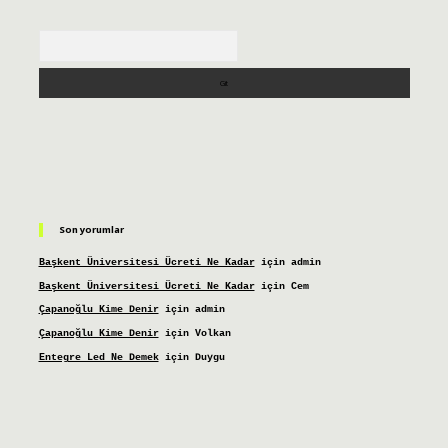
Arama
Son yorumlar
Başkent Üniversitesi Ücreti Ne Kadar
için
admin
Başkent Üniversitesi Ücreti Ne Kadar
için
Cem
Çapanoğlu Kime Denir
için
admin
Çapanoğlu Kime Denir
için
Volkan
Entegre Led Ne Demek
için
Duygu