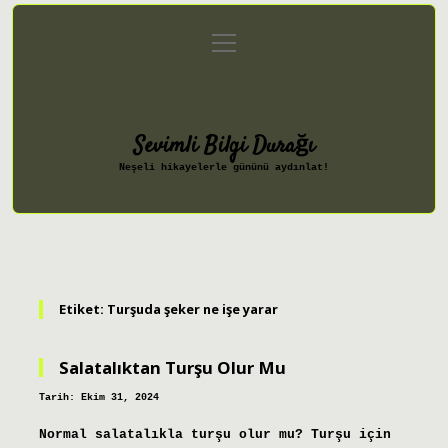
menüyü
Anasayfa
Gizlilik Politikası
aç
Yasal Uyarı
Hakkımızda
Sevimli Bilgi Durağı
Neşeli hikayelerle gününü aydınlat!
Etiket:
Turşuda şeker ne işe yarar
Salatalıktan Turşu Olur Mu
Tarih: Ekim 31, 2024
Normal salatalıkla turşu olur mu? Turşu için