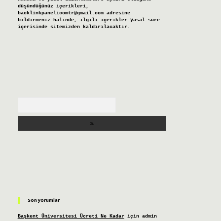
düşündüğünüz içerikleri,
backlinkpanelicomtr@gmail.com
adresine
bildirmeniz halinde, ilgili içerikler yasal süre
içerisinde sitemizden kaldırılacaktır.
Arama
Son yorumlar
Başkent Üniversitesi Ücreti Ne Kadar
için
admin