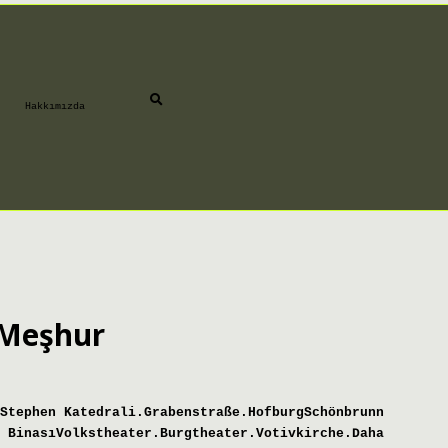
Hakkımızda
 Meşhur
Stephen Katedrali.Grabenstraße.HofburgSchönbrunn
 BinasıVolkstheater.Burgtheater.Votivkirche.Daha