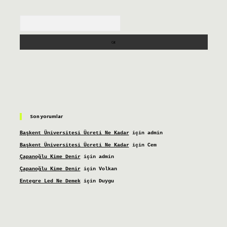
Arama
Son yorumlar
Başkent Üniversitesi Ücreti Ne Kadar
için
admin
Başkent Üniversitesi Ücreti Ne Kadar
için
Cem
Çapanoğlu Kime Denir
için
admin
Çapanoğlu Kime Denir
için
Volkan
Entegre Led Ne Demek
için
Duygu