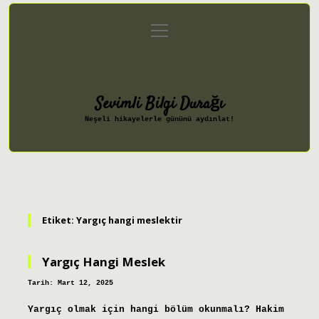
menüyü
Anasayfa
Gizlilik Politikası
aç
Yasal Uyarı
Hakkımızda
Sevimli Bilgi Durağı
Neşeli hikayelerle gününü aydınlat!
Etiket:
Yargıç hangi meslektir
Yargıç Hangi Meslek
Tarih: Mart 12, 2025
Yargıç olmak için hangi bölüm okunmalı? Hakim