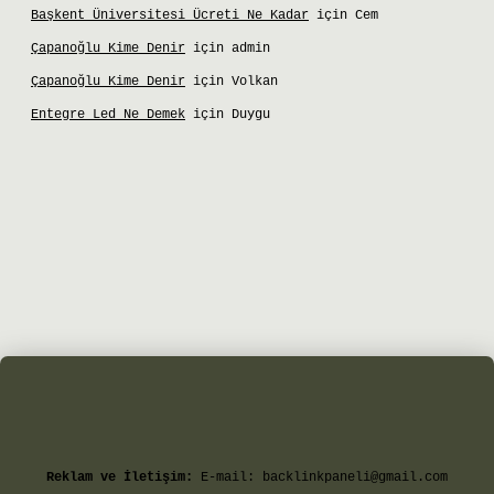
Başkent Üniversitesi Ücreti Ne Kadar
için
Cem
Çapanoğlu Kime Denir
için
admin
Çapanoğlu Kime Denir
için
Volkan
Entegre Led Ne Demek
için
Duygu
et giriş
Reklam ve İletişim:
E-mail:
backlinkpaneli@gmail.com