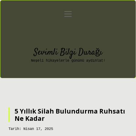
menüyü
Anasayfa
Gizlilik Politikası
aç
Yasal Uyarı
Hakkımızda
Sevimli Bilgi Durağı
Neşeli hikayelerle gününü aydınlat!
5 Yıllık Silah Bulundurma Ruhsatı
Ne Kadar
Tarih: Nisan 17, 2025