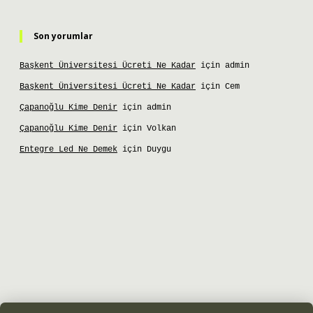
Son yorumlar
Başkent Üniversitesi Ücreti Ne Kadar
için
admin
Başkent Üniversitesi Ücreti Ne Kadar
için
Cem
Çapanoğlu Kime Denir
için
admin
Çapanoğlu Kime Denir
için
Volkan
Entegre Led Ne Demek
için
Duygu
et giriş