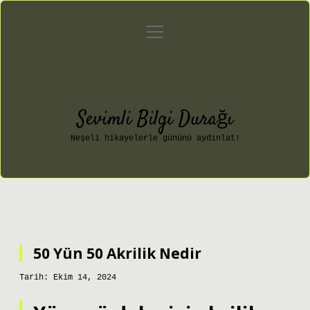
menüyü
Anasayfa
Gizlilik Politikası
aç
Yasal Uyarı
Hakkımızda
Sevimli Bilgi Durağı
Neşeli hikayelerle gününü aydınlat!
50 Yün 50 Akrilik Nedir
Tarih: Ekim 14, 2024