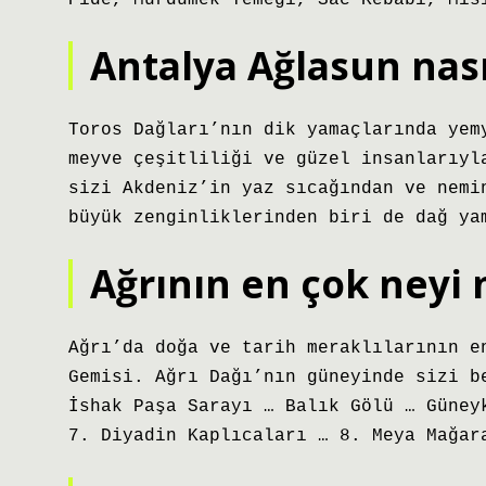
Pide, Mürdümek Yemeği, Sac Kebabı, Mıs
Antalya Ağlasun nası
Toros Dağları’nın dik yamaçlarında yem
meyve çeşitliliği ve güzel insanlarıyl
sizi Akdeniz’in yaz sıcağından ve nemi
büyük zenginliklerinden biri de dağ ya
Ağrının en çok neyi
Ağrı’da doğa ve tarih meraklılarının e
Gemisi. Ağrı Dağı’nın güneyinde sizi b
İshak Paşa Sarayı … Balık Gölü … Güney
7. Diyadin Kaplıcaları … 8. Meya Mağar