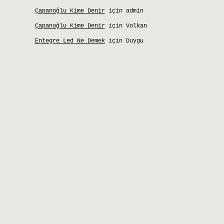
Çapanoğlu Kime Denir
için
admin
Çapanoğlu Kime Denir
için
Volkan
Entegre Led Ne Demek
için
Duygu