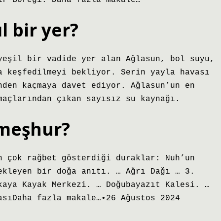
ır Böreği. Daha fazla makale…
l bir yer?
yeşil bir vadide yer alan Ağlasun, bol suyu,
a keşfedilmeyi bekliyor. Serin yayla havası
nden kaçmaya davet ediyor. Ağlasun’un en
maçlarından çıkan sayısız su kaynağı.
 meşhur?
n çok rağbet gösterdiği duraklar: Nuh’un
ekleyen bir doğa anıtı. … Ağrı Dağı … 3.
kaya Kayak Merkezi. … Doğubayazıt Kalesi. …
asıDaha fazla makale…•26 Ağustos 2024