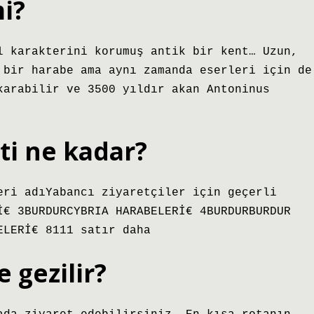
mi?
l karakterini korumuş antik bir kent… Uzun,
 bir harabe ama aynı zamanda eserleri için de
karabilir ve 3500 yıldır akan Antoninus
eti ne kadar?
eri adıYabancı ziyaretçiler için geçerli
İ€ 3BURDURCYBRIA HARABELERİ€ 4BURDURBURDUR
ELERİ€ 8111 satır daha
 gezilir?