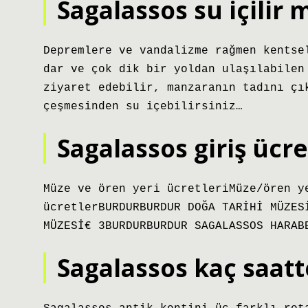
Sagalassos su içilir 
Depremlere ve vandalizme rağmen kentse
dar ve çok dik bir yoldan ulaşılabilen
ziyaret edebilir, manzaranın tadını çı
çeşmesinden su içebilirsiniz…
Sagalassos giriş ücr
Müze ve ören yeri ücretleriMüze/ören y
ücretlerBURDURBURDUR DOĞA TARİHİ MÜZES
MÜZESİ€ 3BURDURBURDUR SAGALASSOS HARAB
Sagalassos kaç saatte