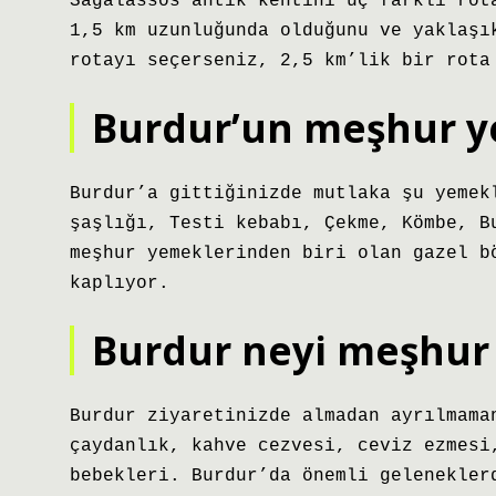
Sagalassos antik kentini üç farklı rot
1,5 km uzunluğunda olduğunu ve yaklaşı
rotayı seçerseniz, 2,5 km’lik bir rota
Burdur’un meşhur y
Burdur’a gittiğinizde mutlaka şu yemek
şaşlığı, Testi kebabı, Çekme, Kömbe, B
meşhur yemeklerinden biri olan gazel b
kaplıyor.
Burdur neyi meşhur 
Burdur ziyaretinizde almadan ayrılmama
çaydanlık, kahve cezvesi, ceviz ezmesi
bebekleri. Burdur’da önemli gelenekler