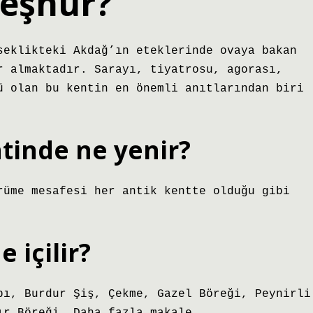
meşhur?
seklikteki Akdağ’ın eteklerinde ovaya bakan
r almaktadır. Sarayı, tiyatrosu, agorası,
ü olan bu kentin en önemli anıtlarından biri
tinde ne yenir?
rüme mesafesi her antik kentte olduğu gibi
 içilir?
bı, Burdur Şiş, Çekme, Gazel Böreği, Peynirli