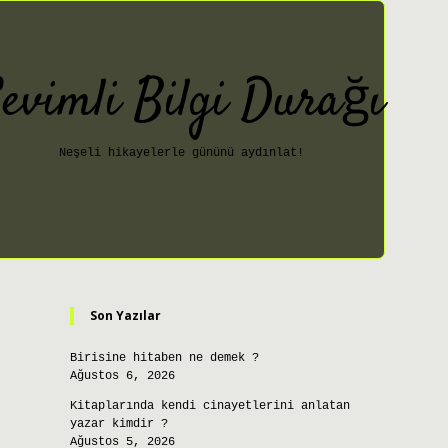
evimli Bilgi Durağı
Neşeli hikayelerle gününü aydınlat!
Sidebar
ilbet giriş
Son Yazılar
Birisine hitaben ne demek ?
Ağustos 6, 2026
Kitaplarında kendi cinayetlerini anlatan
yazar kimdir ?
Ağustos 5, 2026