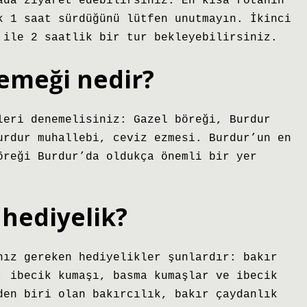
ada ziyaret edebilirsiniz. En kısa rotanın
k 1 saat sürdüğünü lütfen unutmayın. İkinci
 ile 2 saatlik bir tur bekleyebilirsiniz.
emeği nedir?
leri denemelisiniz: Gazel böreği, Burdur
urdur muhallebi, ceviz ezmesi. Burdur’un en
öreği Burdur’da oldukça önemli bir yer
hediyelik?
nız gereken hediyelikler şunlardır: bakır
, ibecik kumaşı, basma kumaşlar ve ibecik
den biri olan bakırcılık, bakır çaydanlık