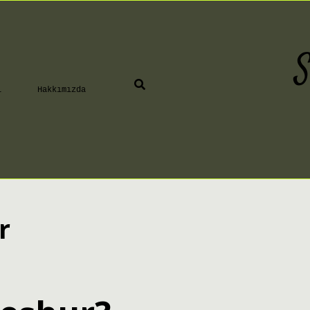
S
ı
Hakkımızda
r