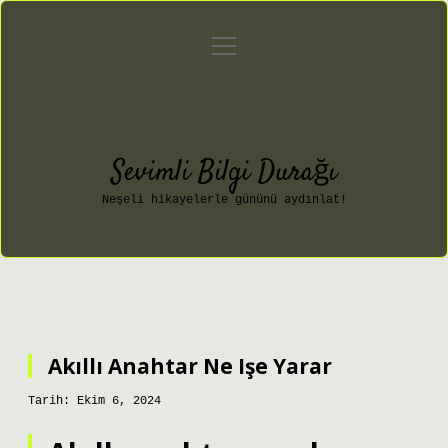
menüyü
Anasayfa
Gizlilik Politikası
aç
Yasal Uyarı
Hakkımızda
Sevimli Bilgi Durağı
Neşeli hikayelerle gününü aydınlat!
Akıllı Anahtar Ne Işe Yarar
Tarih: Ekim 6, 2024