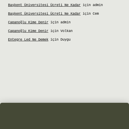
Başkent Üniversitesi Ücreti Ne Kadar
için
admin
Başkent Üniversitesi Ücreti Ne Kadar
için
Cem
Çapanoğlu Kime Denir
için
admin
Çapanoğlu Kime Denir
için
Volkan
Entegre Led Ne Demek
için
Duygu
iş