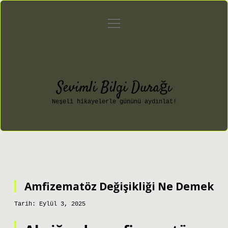
menüyü
Anasayfa
Gizlilik Politikası
aç
Yasal Uyarı
Hakkımızda
Sevimli Bilgi Durağı
Neşeli hikayelerle gününü aydınlat!
Amfizematöz Değişikliği Ne Demek
Tarih: Eylül 3, 2025