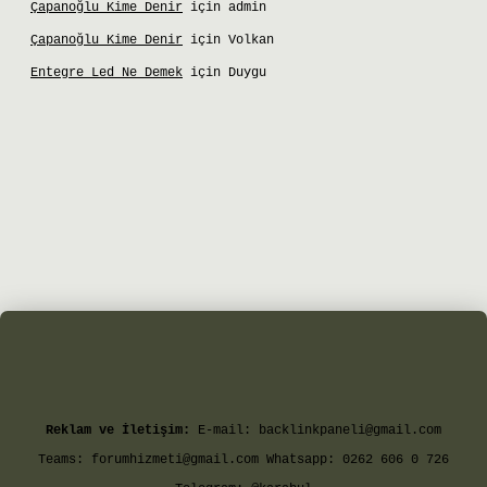
Çapanoğlu Kime Denir
için
admin
Çapanoğlu Kime Denir
için
Volkan
Entegre Led Ne Demek
için
Duygu
t giriş
Reklam ve İletişim:
E-mail:
backlinkpaneli@gmail.com
Teams:
forumhizmeti@gmail.com
Whatsapp: 0262 606 0 726