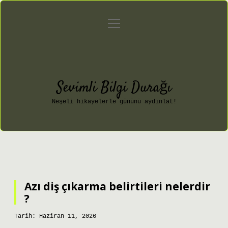
menüyü
Anasayfa
Gizlilik Politikası
aç
Yasal Uyarı
Hakkımızda
Sevimli Bilgi Durağı
Neşeli hikayelerle gününü aydınlat!
Azı diş çıkarma belirtileri nelerdir
?
Tarih: Haziran 11, 2026