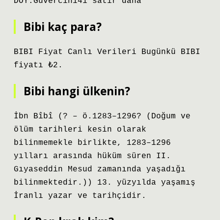
DOY:Güvercin141 satır daha
Bibi kaç para?
BIBI Fiyat Canlı Verileri Bugünkü BIBI
fiyatı ₺2.
Bibi hangi ülkenin?
İbn Bîbî (? – ö.1283–1296? (Doğum ve
ölüm tarihleri ​​kesin olarak
bilinmemekle birlikte, 1283–1296
yılları arasında hüküm süren II.
Gıyaseddin Mesud zamanında yaşadığı
bilinmektedir.)) 13. yüzyılda yaşamış
İranlı yazar ve tarihçidir.