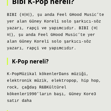
Bibi K-Pop nereli?
BIBI (비비), şu anda Feel GHood Music’te
yer alan Güney Koreli solo şarkıcı-söz
yazarı, rapçi ve yapımcıdır. BIBI (비
비), şu anda Feel GHood Music’te yer
alan Güney Koreli solo şarkıcı-söz
yazarı, rapçi ve yapımcıdır.
K-Pop nereli?
K-PopMüzikal kökenlerDans müziği,
elektronik müzik, elektropop, hip hop,
rock, çağdaş R&BKültürel
kökenler1990’ların başı, Güney Kore3
satır daha