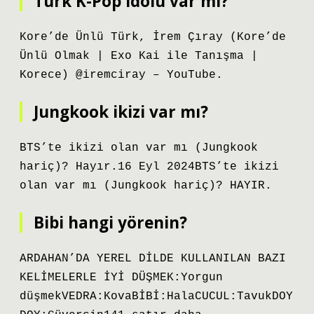
Türk K-Pop idolü var mı?
Kore’de Ünlü Türk, İrem Çıray (Kore’de
Ünlü Olmak | Exo Kai ile Tanışma |
Korece) @iremciray – YouTube.
Jungkook ikizi var mı?
BTS’te ikizi olan var mı (Jungkook
hariç)? Hayır.16 Eyl 2024BTS’te ikizi
olan var mı (Jungkook hariç)? HAYIR.
Bibi hangi yörenin?
ARDAHAN’DA YEREL DİLDE KULLANILAN BAZI
KELİMELERLE İYİ DÜŞMEK:Yorgun
düşmekVEDRA:KovaBİBİ:HalaCUCUL:TavukDOY