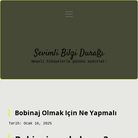
menüyü
Anasayfa
Gizlilik Politikası
aç
Yasal Uyarı
Hakkımızda
Sevimli Bilgi Durağı
Neşeli hikayelerle gününü aydınlat!
Bobinaj Olmak Için Ne Yapmalı
Tarih: Ocak 16, 2025