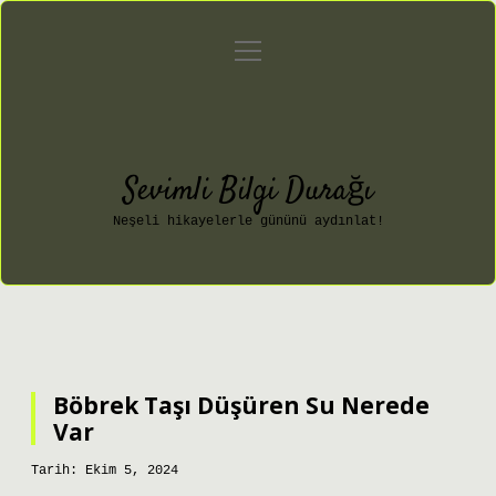
menüyü
Anasayfa
Gizlilik Politikası
aç
Yasal Uyarı
Hakkımızda
Sevimli Bilgi Durağı
Neşeli hikayelerle gününü aydınlat!
Böbrek Taşı Düşüren Su Nerede
Var
Tarih: Ekim 5, 2024