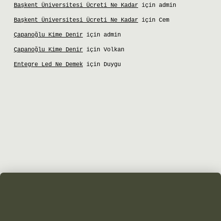
Başkent Üniversitesi Ücreti Ne Kadar
için
admin
Başkent Üniversitesi Ücreti Ne Kadar
için
Cem
Çapanoğlu Kime Denir
için
admin
Çapanoğlu Kime Denir
için
Volkan
Entegre Led Ne Demek
için
Duygu
giriş