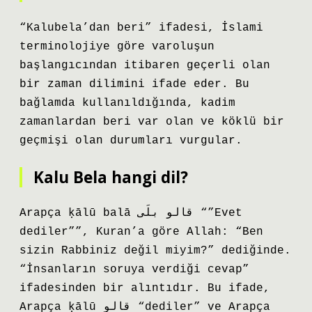
“Kalubela’dan beri” ifadesi, İslami
terminolojiye göre varoluşun
başlangıcından itibaren geçerli olan
bir zaman dilimini ifade eder. Bu
bağlamda kullanıldığında, kadim
zamanlardan beri var olan ve köklü bir
geçmişi olan durumları vurgular.
Kalu Bela hangi dil?
Arapça ḳālū balā قالو بلَى “”Evet
dediler””, Kuran’a göre Allah: “Ben
sizin Rabbiniz değil miyim?” dediğinde.
“İnsanların soruya verdiği cevap”
ifadesinden bir alıntıdır. Bu ifade,
Arapça ḳālū قالو “dediler” ve Arapça