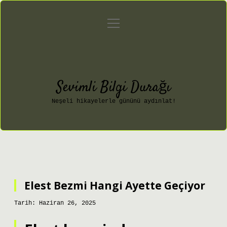
menüyü
Anasayfa
Gizlilik Politikası
aç
Yasal Uyarı
Hakkımızda
Sevimli Bilgi Durağı
Neşeli hikayelerle gününü aydınlat!
Elest Bezmi Hangi Ayette Geçiyor
Tarih: Haziran 26, 2025