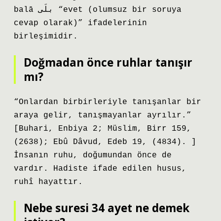
balā بلَى “evet (olumsuz bir soruya
cevap olarak)” ifadelerinin
birleşimidir.
Doğmadan önce ruhlar tanışır
mı?
“Onlardan birbirleriyle tanışanlar bir
araya gelir, tanışmayanlar ayrılır.”
[Buhari, Enbiya 2; Müslim, Birr 159,
(2638); Ebû Dâvud, Edeb 19, (4834). ]
İnsanın ruhu, doğumundan önce de
vardır. Hadiste ifade edilen husus,
ruhî hayattır.
Nebe suresi 34 ayet ne demek