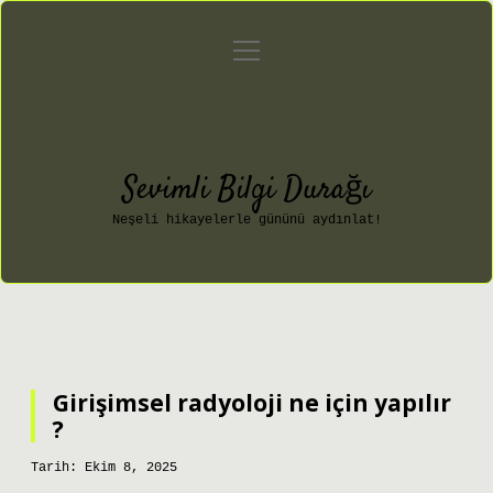
menüyü
Anasayfa
Gizlilik Politikası
aç
Yasal Uyarı
Hakkımızda
Sevimli Bilgi Durağı
Neşeli hikayelerle gününü aydınlat!
Girişimsel radyoloji ne için yapılır
?
Tarih: Ekim 8, 2025