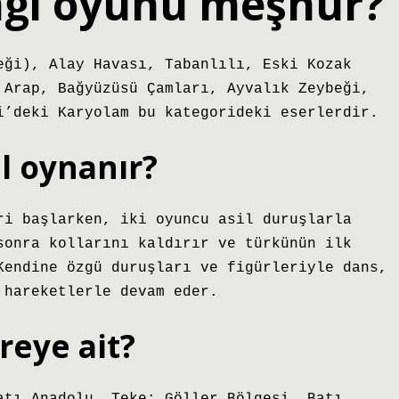
angi oyunu meşhur?
eği), Alay Havası, Tabanlılı, Eski Kozak
 Arap, Bağyüzüsü Çamları, Ayvalık Zeybeği,
i’deki Karyolam bu kategorideki eserlerdir.
l oynanır?
ri başlarken, iki oyuncu asil duruşlarla
sonra kollarını kaldırır ve türkünün ilk
Kendine özgü duruşları ve figürleriyle dans,
 hareketlerle devam eder.
reye ait?