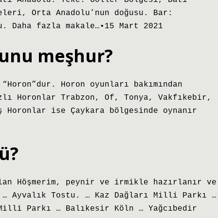
atı Anadolu. Teke: Göller Bölgesi, Batı
eleri, Orta Anadolu’nun doğusu. Bar:
u. Daha fazla makale…•15 Mart 2021
yunu meşhur?
 “Horon”dur. Horon oyunları bakımından
zlı Horonlar Trabzon, Of, Tonya, Vakfıkebir,
ş Horonlar ise Çaykara bölgesinde oynanır
lü?
lan Höşmerim, peynir ve irmikle hazırlanır ve
 … Ayvalık Tostu. … Kaz Dağları Milli Parkı …
Milli Parkı … Balıkesir Köln … Yağcıbedir