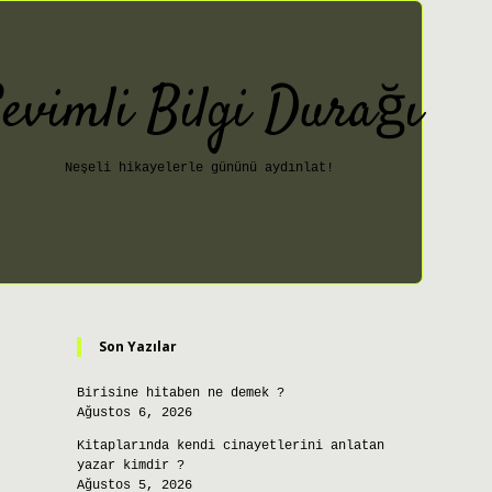
evimli Bilgi Durağı
Neşeli hikayelerle gününü aydınlat!
Sidebar
ilbet giriş
Son Yazılar
Birisine hitaben ne demek ?
Ağustos 6, 2026
Kitaplarında kendi cinayetlerini anlatan
yazar kimdir ?
Ağustos 5, 2026