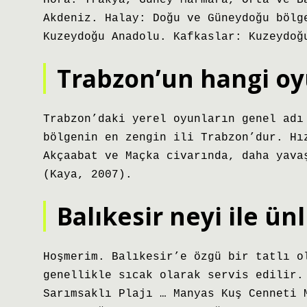
Hora: Trakya, Güney Marmara, Orta ve B
Akdeniz. Halay: Doğu ve Güneydoğu bölg
Kuzeydoğu Anadolu. Kafkaslar: Kuzeydoğ
Trabzon’un hangi o
Trabzon’daki yerel oyunların genel adı
bölgenin en zengin ili Trabzon’dur. Hı
Akçaabat ve Maçka civarında, daha yava
(Kaya, 2007).
Balıkesir neyi ile ün
Hoşmerim. Balıkesir’e özgü bir tatlı o
genellikle sıcak olarak servis edilir.
Sarımsaklı Plajı … Manyas Kuş Cenneti 