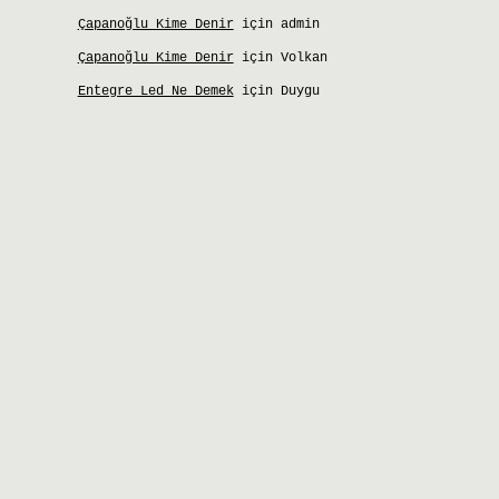
Çapanoğlu Kime Denir
için
admin
Çapanoğlu Kime Denir
için
Volkan
Entegre Led Ne Demek
için
Duygu