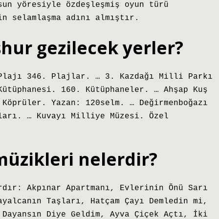
sun yöresiyle özdeşleşmiş oyun türü
in selamlaşma adını almıştır.
şhur gezilecek yerler?
Plajı 346. Plajlar. … 3. Kazdağı Milli Parkı
Kütüphanesi. 160. Kütüphaneler. … Ahşap Kuş
 Köprüler. Yazan: 120selm. … Değirmenboğazı
ları. … Kuvayı Milliye Müzesi. Özel
müzikleri nelerdir?
rdır: Akpınar Apartmanı, Evlerinin Önü Sarı
ayalcanın Taşları, Hatçam Çayı Demledin mi,
 Dayansın Diye Geldim, Ayva Çiçek Açtı, İki