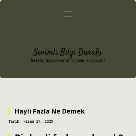
menüyü
Anasayfa
Gizlilik Politikası
aç
Yasal Uyarı
Hakkımızda
Sevimli Bilgi Durağı
Neşeli hikayelerle gününü aydınlat!
Hayli Fazla Ne Demek
Tarih: Nisan 17, 2025