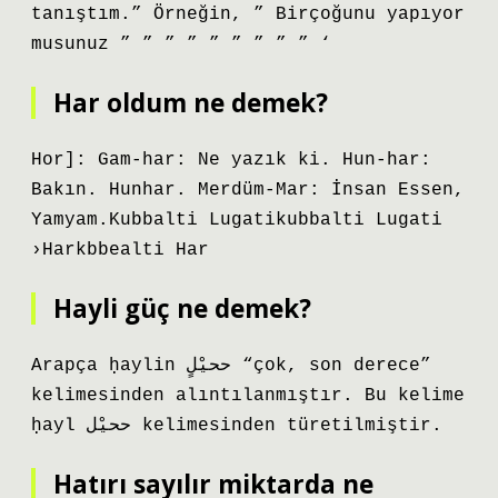
tanıştım.” Örneğin, ” Birçoğunu yapıyor
musunuz ” ” ” ” ” ” ” ” ” ‘
Har oldum ne demek?
Hor]: Gam-har: Ne yazık ki. Hun-har:
Bakın. Hunhar. Merdüm-Mar: İnsan Essen,
Yamyam.Kubbalti Lugatikubbalti Lugati
›Harkbbealti Har
Hayli güç ne demek?
Arapça ḥaylin ححيْلٍ “çok, son derece”
kelimesinden alıntılanmıştır. Bu kelime
ḥayl ححيْل kelimesinden türetilmiştir.
Hatırı sayılır miktarda ne