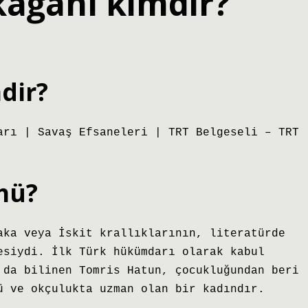
kağanı kimdir?
mdir?
arı | Savaş Efsaneleri | TRT Belgeseli – TRT
mü?
aka veya İskit krallıklarının, literatürde
esiydi. İlk Türk hükümdarı olarak kabul
 da bilinen Tomris Hatun, çocukluğundan beri
ü ve okçulukta uzman olan bir kadındır.