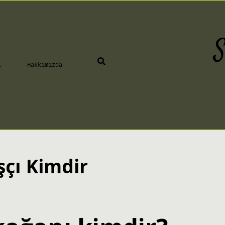
S
ı
Hakkımızda
şçı Kimdir