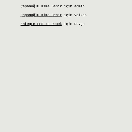
Çapanoğlu Kime Denir
için
admin
Çapanoğlu Kime Denir
için
Volkan
Entegre Led Ne Demek
için
Duygu