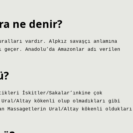
ra ne denir?
uralları vardır. Alpkız savaşçı anlamına
ı geçer. Anadolu’da Amazonlar adı verilen
ü?
tikleri İskitler/Sakalar’ınkine çok
 Ural/Altay kökenli olup olmadıkları gibi
an Massagetlerin Ural/Altay kökenli oldukları