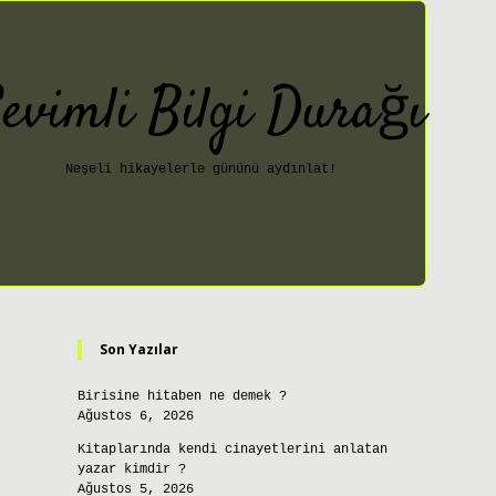
evimli Bilgi Durağı
Neşeli hikayelerle gününü aydınlat!
Sidebar
ilbet giriş
Son Yazılar
Birisine hitaben ne demek ?
Ağustos 6, 2026
Kitaplarında kendi cinayetlerini anlatan
yazar kimdir ?
Ağustos 5, 2026