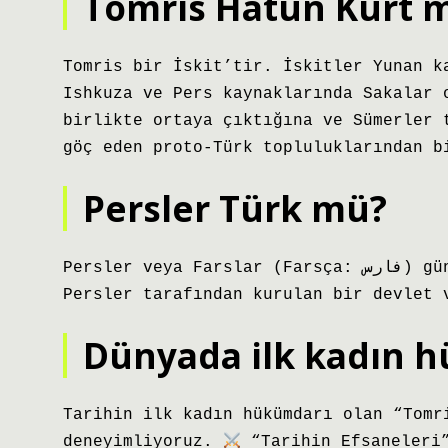
Tomris Hatun Kürt 
Tomris bir İskit’tir. İskitler Yunan k
Ishkuza ve Pers kaynaklarında Sakalar 
birlikte ortaya çıktığına ve Sümerler 
göç eden proto-Türk topluluklarından b
Persler Türk mü?
Persler veya Farslar (Farsça: فارس) günümüz İran’ındaki İran topluluklarıdır. Bugün
Persler tarafından kurulan bir devlet 
Dünyada ilk kadın 
Tarihin ilk kadın hükümdarı olan “Tomr
deneyimliyoruz.
“Tarihin Efsaneleri”