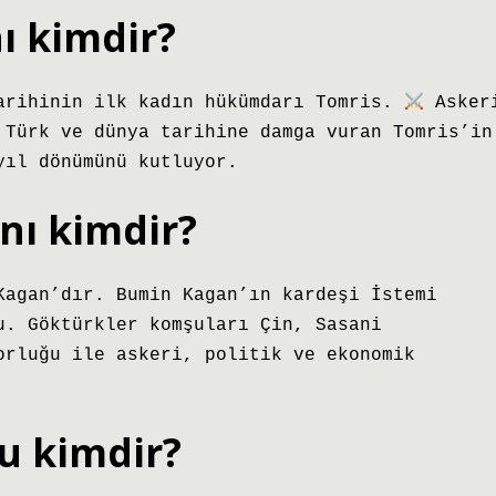
nı kimdir?
tarihinin ilk kadın hükümdarı Tomris.
Asker
 Türk ve dünya tarihine damga vuran Tomris’in
yıl dönümünü kutluyor.
anı kimdir?
Kagan’dır. Bumin Kagan’ın kardeşi İstemi
u. Göktürkler komşuları Çin, Sasani
orluğu ile askeri, politik ve ekonomik
u kimdir?