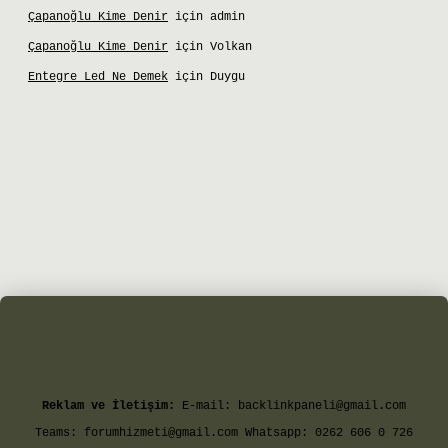
Çapanoğlu Kime Denir
için
admin
Çapanoğlu Kime Denir
için
Volkan
Entegre Led Ne Demek
için
Duygu
et giriş
Reklam ve İletişim:
E-mail:
backlinkpaneli@gmail.com
Teams:
forumhizmeti@gmail.com
Whatsapp: 0262 606 0 726