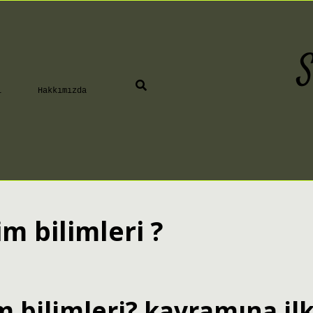
S
ı
Hakkımızda
im bilimleri ?
m bilimleri? kavramına il