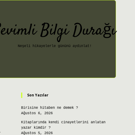
evimli Bilgi Durağı
Neşeli hikayelerle gününü aydınlat!
Sidebar
ilbet giriş
Son Yazılar
Birisine hitaben ne demek ?
Ağustos 6, 2026
Kitaplarında kendi cinayetlerini anlatan
yazar kimdir ?
k
Ağustos 5, 2026