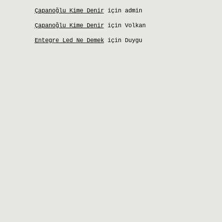
Çapanoğlu Kime Denir
için
admin
Çapanoğlu Kime Denir
için
Volkan
Entegre Led Ne Demek
için
Duygu