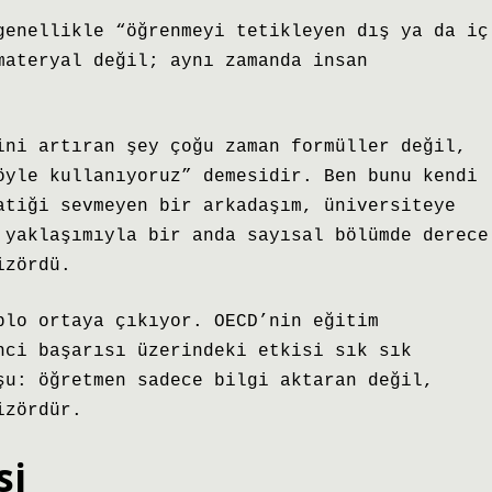
genellikle “öğrenmeyi tetikleyen dış ya da iç
materyal değil; aynı zamanda insan
ini artıran şey çoğu zaman formüller değil,
öyle kullanıyoruz” demesidir. Ben bunu kendi
atiği sevmeyen bir arkadaşım, üniversiteye
 yaklaşımıyla bir anda sayısal bölümde derece
izördü.
blo ortaya çıkıyor. OECD’nin eğitim
nci başarısı üzerindeki etkisi sık sık
şu: öğretmen sadece bilgi aktaran değil,
izördür.
si