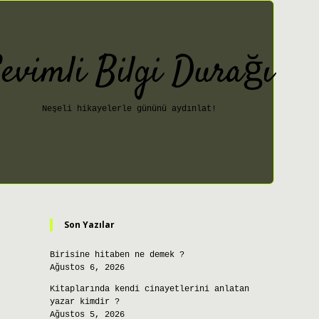
evimli Bilgi Durağı
Neşeli hikayelerle gününü aydınlat!
Sidebar
ilbet giriş
Son Yazılar
Birisine hitaben ne demek ?
Ağustos 6, 2026
Kitaplarında kendi cinayetlerini anlatan
yazar kimdir ?
Ağustos 5, 2026