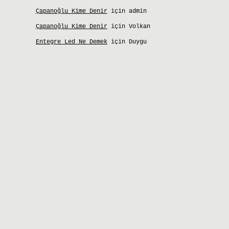
Çapanoğlu Kime Denir
için
admin
Çapanoğlu Kime Denir
için
Volkan
Entegre Led Ne Demek
için
Duygu