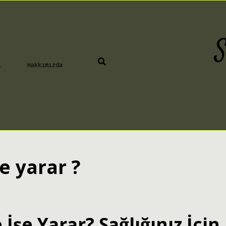
S
ı
Hakkımızda
e yarar ?
İşe Yarar? Sağlığınız İçin