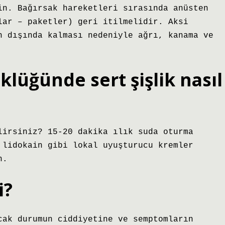
in. Bağırsak hareketleri sırasında anüsten
lar – paketler) geri itilmelidir. Aksi
n dışında kalması nedeniyle ağrı, kanama ve
lüğünde sert şişlik nasıl
lirsiniz? 15-20 dakika ılık suda oturma
 lidokain gibi lokal uyuşturucu kremler
n.
i?
cak durumun ciddiyetine ve semptomların