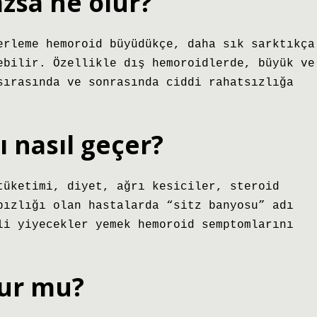
zsa ne olur?
erleme hemoroid büyüdükçe, daha sık sarktıkça
ebilir. Özellikle dış hemoroidlerde, büyük ve
sırasında ve sonrasında ciddi rahatsızlığa
ı nasıl geçer?
tüketimi, diyet, ağrı kesiciler, steroid
bızlığı olan hastalarda “sitz banyosu” adı
li yiyecekler yemek hemoroid semptomlarını
lur mu?