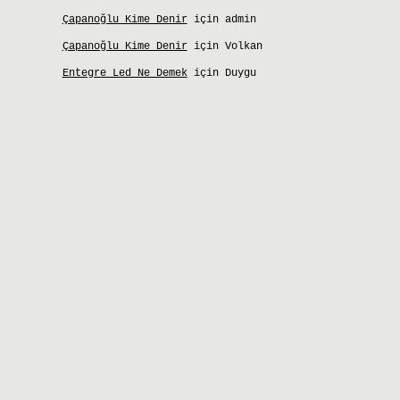
Çapanoğlu Kime Denir
için
admin
Çapanoğlu Kime Denir
için
Volkan
Entegre Led Ne Demek
için
Duygu