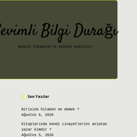
evimli Bilgi Durağı
Neşeli hikayelerle gününü aydınlat!
Sidebar
Son Yazılar
Birisine hitaben ne demek ?
Ağustos 6, 2026
Kitaplarında kendi cinayetlerini anlatan
yazar kimdir ?
Ağustos 5, 2026