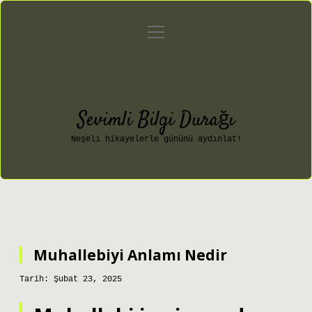
menüyü
Anasayfa
Gizlilik Politikası
aç
Yasal Uyarı
Hakkımızda
Sevimli Bilgi Durağı
Neşeli hikayelerle gününü aydınlat!
Muhallebiyi Anlamı Nedir
Tarih: Şubat 23, 2025