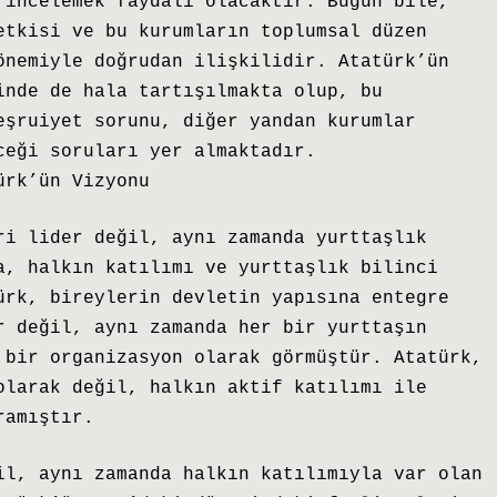
 incelemek faydalı olacaktır. Bugün bile,
etkisi ve bu kurumların toplumsal düzen
önemiyle doğrudan ilişkilidir. Atatürk’ün
inde de hala tartışılmakta olup, bu
eşruiyet sorunu, diğer yandan kurumlar
ceği soruları yer almaktadır.
ürk’ün Vizyonu
ri lider değil, aynı zamanda yurttaşlık
a, halkın katılımı ve yurttaşlık bilinci
ürk, bireylerin devletin yapısına entegre
r değil, aynı zamanda her bir yurttaşın
 bir organizasyon olarak görmüştür. Atatürk,
olarak değil, halkın aktif katılımı ile
ramıştır.
il, aynı zamanda halkın katılımıyla var olan