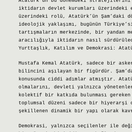
Atatürk’ün bu dönemdeki stratejilerini
iktidarın devlet kurumları üzerindeki 
üzerindeki rolü, Atatürk’ün Şam’daki d
ideolojik yaklaşımı, bugünün Türkiye’s
tartışmaların merkezinde, bir yandan m
aracılığıyla iktidarın nasıl sürdürüle
Yurttaşlık, Katılım ve Demokrasi: Atat
Mustafa Kemal Atatürk, sadece bir aske
bilincini aşılayan bir figürdür. Şam’d
konusunda ciddi adımlar atmıştır. Atat
olmalarını, devleti yalnızca yönetenle
kolektif bir katkıda bulunması gereken
toplumsal düzeni sadece bir hiyerarşi 
şekillenen dinamik bir yapı olarak kav
Demokrasi, yalnızca seçilenler ile değ