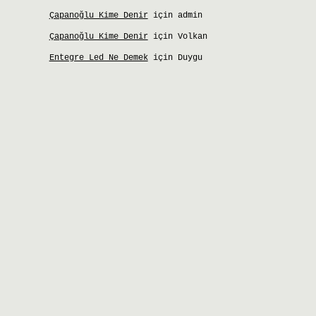
Çapanoğlu Kime Denir
için
admin
Çapanoğlu Kime Denir
için
Volkan
Entegre Led Ne Demek
için
Duygu