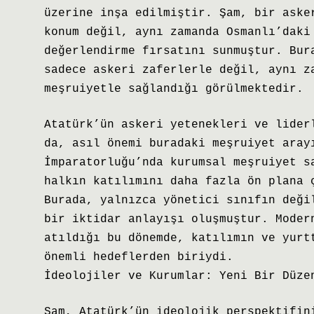
üzerine inşa edilmiştir. Şam, bir aske
konum değil, aynı zamanda Osmanlı’daki
değerlendirme fırsatını sunmuştur. Bur
sadece askeri zaferlerle değil, aynı z
meşruiyetle sağlandığı görülmektedir.
Atatürk’ün askeri yetenekleri ve lider
da, asıl önemi buradaki meşruiyet aray
İmparatorluğu’nda kurumsal meşruiyet s
halkın katılımını daha fazla ön plana 
Burada, yalnızca yönetici sınıfın deği
bir iktidar anlayışı oluşmuştur. Moder
atıldığı bu dönemde, katılımın ve yurt
önemli hedeflerden biriydi.
İdeolojiler ve Kurumlar: Yeni Bir Düze
Şam, Atatürk’ün ideolojik perspektifin