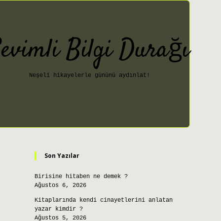
evimli Bilgi Durağı
Neşeli hikayelerle gününü aydınlat!
Sidebar
ilbet giriş
Son Yazılar
Birisine hitaben ne demek ?
Ağustos 6, 2026
Kitaplarında kendi cinayetlerini anlatan
yazar kimdir ?
Ağustos 5, 2026