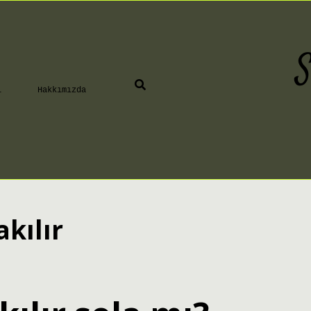
S
ı
Hakkımızda
kılır