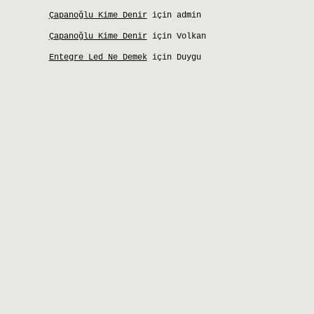
Çapanoğlu Kime Denir
için
admin
Çapanoğlu Kime Denir
için
Volkan
Entegre Led Ne Demek
için
Duygu