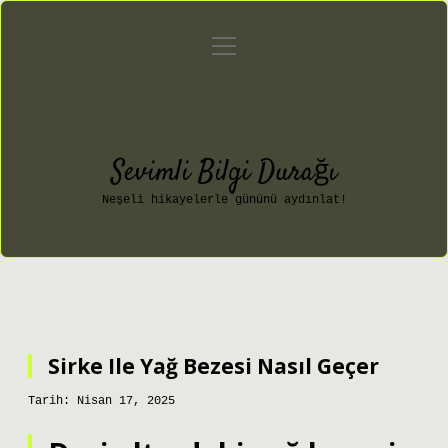
menüyü
Anasayfa
Gizlilik Politikası
aç
Yasal Uyarı
Hakkımızda
Sevimli Bilgi Durağı
Neşeli hikayelerle gününü aydınlat!
Sirke Ile Yağ Bezesi Nasıl Geçer
Tarih: Nisan 17, 2025