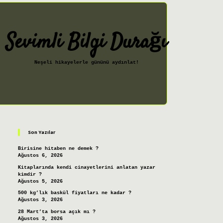
Sevimli Bilgi Durağı
Neşeli hikayelerle gününü aydınlat!
Sidebar
ilbet giriş
Son Yazılar
Birisine hitaben ne demek ?
Ağustos 6, 2026
Kitaplarında kendi cinayetlerini anlatan yazar
kimdir ?
Ağustos 5, 2026
500 kg’lık baskül fiyatları ne kadar ?
Ağustos 3, 2026
28 Mart’ta borsa açık mı ?
Ağustos 3, 2026