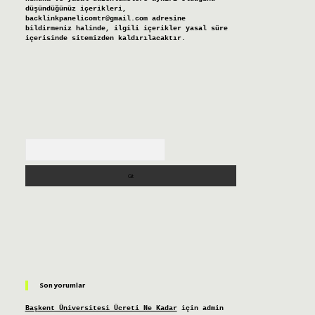
düşündüğünüz içerikleri,
backlinkpanelicomtr@gmail.com
adresine
bildirmeniz halinde, ilgili içerikler yasal süre
içerisinde sitemizden kaldırılacaktır.
Arama
Son yorumlar
Başkent Üniversitesi Ücreti Ne Kadar
için
admin