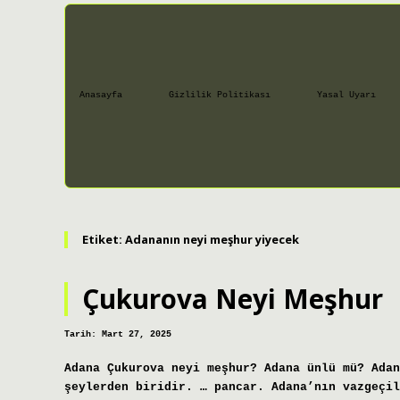
Anasayfa
Gizlilik Politikası
Yasal Uyarı
Etiket:
Adananın neyi meşhur yiyecek
Çukurova Neyi Meşhur
Tarih: Mart 27, 2025
Adana Çukurova neyi meşhur? Adana ünlü mü? Adan
şeylerden biridir. … pancar. Adana’nın vazgeçil