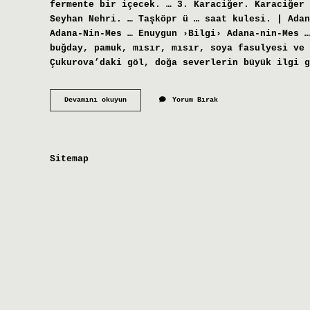
fermente bir içecek. … 3. Karaciğer. Karaciğer 
Seyhan Nehri. … Taşköpr ü … saat kulesi. | Adan
Adana-Nin-Mes … Enuygun ›Bilgi› Adana-nin-Mes …
buğday, pamuk, mısır, mısır, soya fasulyesi ve 
Çukurova’daki göl, doğa severlerin büyük ilgi 
Çukurova
Devamını okuyun
Yorum Bırak
Neyi
Meşhur
Sitemap