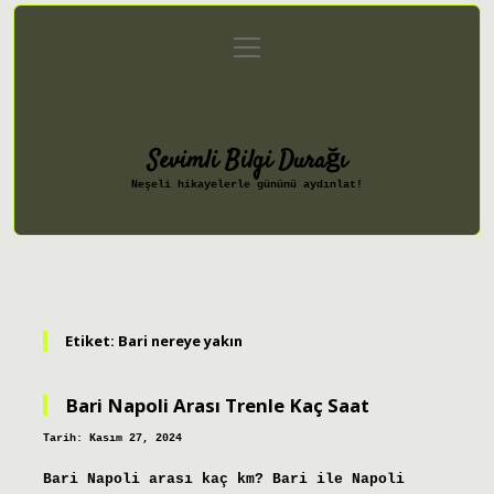
menüyü
Anasayfa
Gizlilik Politikası
aç
Yasal Uyarı
Hakkımızda
Sevimli Bilgi Durağı
Neşeli hikayelerle gününü aydınlat!
Etiket:
Bari nereye yakın
Bari Napoli Arası Trenle Kaç Saat
Tarih: Kasım 27, 2024
Bari Napoli arası kaç km? Bari ile Napoli