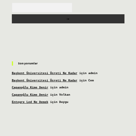
Arama
Son yorumlar
Başkent Üniversitesi Ücreti Ne Kadar
için
admin
Başkent Üniversitesi Ücreti Ne Kadar
için
Cem
Çapanoğlu Kime Denir
için
admin
Çapanoğlu Kime Denir
için
Volkan
Entegre Led Ne Demek
için
Duygu