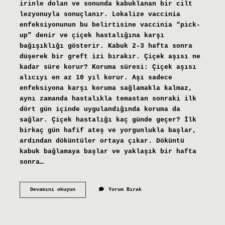
irinle dolan ve sonunda kabuklanan bir cilt
lezyonuyla sonuçlanır. Lokalize vaccinia
enfeksiyonunun bu belirtisine vaccinia “pick-
up” denir ve çiçek hastalığına karşı
bağışıklığı gösterir. Kabuk 2-3 hafta sonra
düşerek bir greft izi bırakır. Çiçek aşısı ne
kadar süre korur? Koruma süresi: Çiçek aşısı
alıcıyı en az 10 yıl korur. Aşı sadece
enfeksiyona karşı koruma sağlamakla kalmaz,
aynı zamanda hastalıkla temastan sonraki ilk
dört gün içinde uygulandığında koruma da
sağlar. Çiçek hastalığı kaç günde geçer? İlk
birkaç gün hafif ateş ve yorgunlukla başlar,
ardından döküntüler ortaya çıkar. Döküntü
kabuk bağlamaya başlar ve yaklaşık bir hafta
sonra…
Çiçek
Devamını okuyun
Yorum Bırak
Aşısı
Kaç
Günde
Etkisini
Gösterir