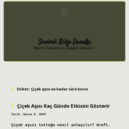
menüyü
Anasayfa
Gizlilik Politikası
aç
Yasal Uyarı
Hakkımızda
Sevimli Bilgi Durağı
Neşeli hikayelerle gününü aydınlat!
Etiket:
Çiçek aşısı ne kadar süre korur
Çiçek Aşısı Kaç Günde Etkisini Gösterir
Tarih: Kasım 3, 2024
Çiçek aşısı tuttuğu nasıl anlaşılır? Greft,