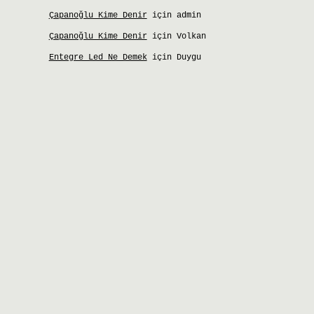
Çapanoğlu Kime Denir
için
admin
Çapanoğlu Kime Denir
için
Volkan
Entegre Led Ne Demek
için
Duygu