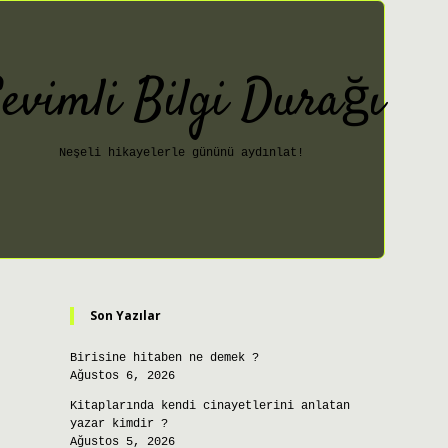
evimli Bilgi Durağı
Neşeli hikayelerle gününü aydınlat!
Sidebar
ilbet giriş
Son Yazılar
Birisine hitaben ne demek ?
Ağustos 6, 2026
Kitaplarında kendi cinayetlerini anlatan
yazar kimdir ?
Ağustos 5, 2026