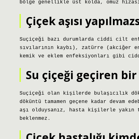
bölge genellikle üst kolda, omuz hizas
Çiçek aşısı yapılmaz
Suçiçeği bazı durumlarda ciddi cilt en
sıvılarının kaybı), zatürre (akciğer e
kemik ve eklem enfeksiyonları gibi cid
Su çiçeği geçiren bir
Suçiçeği olan kişilerde bulaşıcılık dö
döküntü tamamen geçene kadar devam ede
aşı olduysanız, hasta kişilerle yakın 
beklenmez.
Çiçek hastalığı kimd