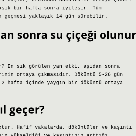
la başlar, ardından döküntüler ortaya çıkar.
aşık bir hafta sonra iyileşir. Tüm
n geçmesi yaklaşık 14 gün sürebilir.
tan sonra su çiçeği olunu
r? En sık görülen yan etki, aşıdan sonra
rinin ortaya çıkmasıdır. Döküntü 5-26 gün
 2 hafta içinde yaygın bir döküntü ortaya
ıl geçer?
ktur. Hafif vakalarda, döküntüler ve kaşıntı
şin yükseldiği ve kaşıntının arttığı