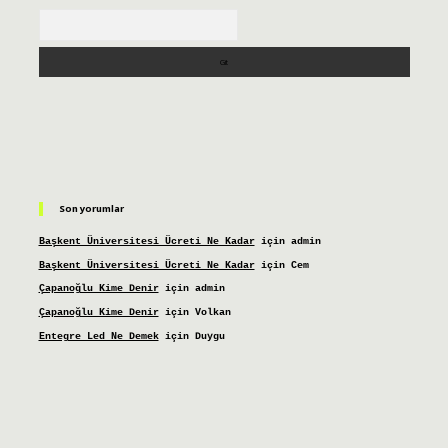
Arama
Son yorumlar
Başkent Üniversitesi Ücreti Ne Kadar
için
admin
Başkent Üniversitesi Ücreti Ne Kadar
için
Cem
Çapanoğlu Kime Denir
için
admin
Çapanoğlu Kime Denir
için
Volkan
Entegre Led Ne Demek
için
Duygu