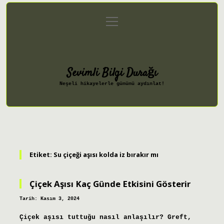
menüyü
Anasayfa
Gizlilik Politikası
aç
Yasal Uyarı
Hakkımızda
Sevimli Bilgi Durağı
Neşeli hikayelerle gününü aydınlat!
Etiket:
Su çiçeği aşısı kolda iz bırakır mı
Çiçek Aşısı Kaç Günde Etkisini Gösterir
Tarih: Kasım 3, 2024
Çiçek aşısı tuttuğu nasıl anlaşılır? Greft,