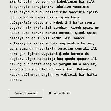
irinle dolan ve sonunda kabuklanan bir cilt
lezyonuyla sonuçlanır. Lokalize vaccinia
enfeksiyonunun bu belirtisine vaccinia “pick-
up” denir ve çiçek hastalığına karşı
bağışıklığı gösterir. Kabuk 2-3 hafta sonra
düşerek bir greft izi bırakır. Çiçek aşısı ne
kadar süre korur? Koruma süresi: Çiçek aşısı
alıcıyı en az 10 yıl korur. Aşı sadece
enfeksiyona karşı koruma sağlamakla kalmaz,
aynı zamanda hastalıkla temastan sonraki ilk
dört gün içinde uygulandığında koruma da
sağlar. Çiçek hastalığı kaç günde geçer? İlk
birkaç gün hafif ateş ve yorgunlukla başlar,
ardından döküntüler ortaya çıkar. Döküntü
kabuk bağlamaya başlar ve yaklaşık bir hafta
sonra…
Çiçek
Devamını okuyun
Yorum Bırak
Aşısı
Kaç
Günde
Etkisini
Gösterir