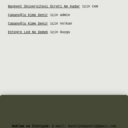
Başkent Üniversitesi Ücreti Ne Kadar
için
Cem
Çapanoğlu Kime Denir
için
admin
Çapanoğlu Kime Denir
için
Volkan
Entegre Led Ne Demek
için
Duygu
 giriş
Reklam ve İletişim:
E-mail:
backlinkpaneli@gmail.com