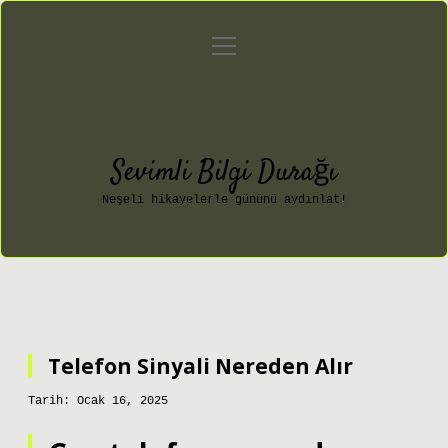
menüyü
Anasayfa
Gizlilik Politikası
aç
Yasal Uyarı
Hakkımızda
Sevimli Bilgi Durağı
Neşeli hikayelerle gününü aydınlat!
Telefon Sinyali Nereden Alır
Tarih: Ocak 16, 2025