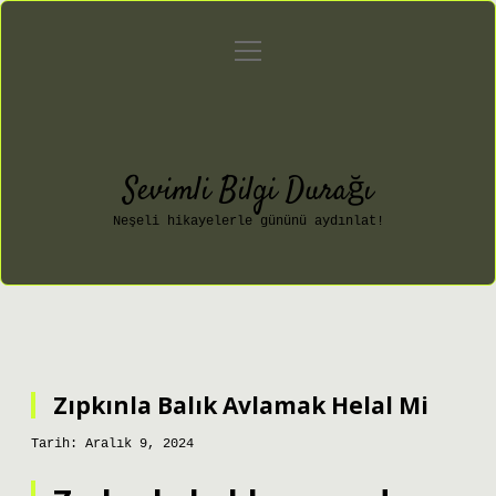
menüyü
Anasayfa
Gizlilik Politikası
aç
Yasal Uyarı
Hakkımızda
Sevimli Bilgi Durağı
Neşeli hikayelerle gününü aydınlat!
Zıpkınla Balık Avlamak Helal Mi
Tarih: Aralık 9, 2024