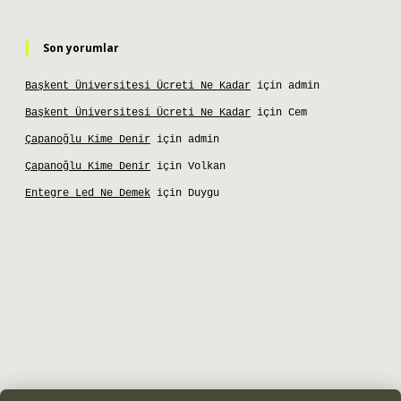
Son yorumlar
Başkent Üniversitesi Ücreti Ne Kadar
için
admin
Başkent Üniversitesi Ücreti Ne Kadar
için
Cem
Çapanoğlu Kime Denir
için
admin
Çapanoğlu Kime Denir
için
Volkan
Entegre Led Ne Demek
için
Duygu
et giriş