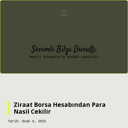
menüyü
Anasayfa
Gizlilik Politikası
aç
Yasal Uyarı
Hakkımızda
Sevimli Bilgi Durağı
Neşeli hikayelerle gününü aydınlat!
Ziraat Borsa Hesabından Para
Nasil Cekilir
Tarih: Ocak 4, 2025